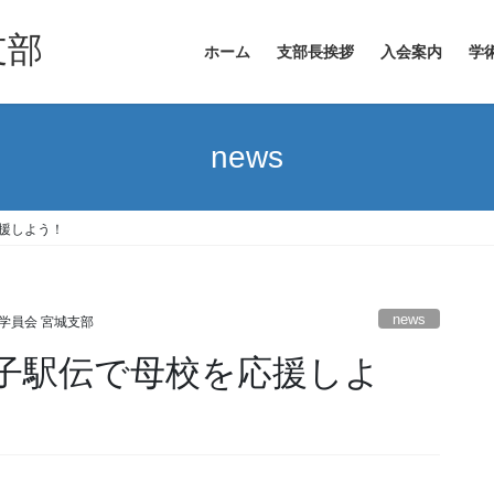
支部
ホーム
支部長挨拶
入会案内
学
news
援しよう！
news
学員会 宮城支部
子駅伝で母校を応援しよ