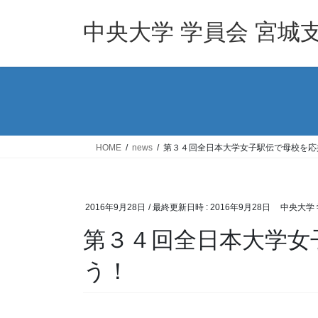
コ
ナ
ン
ビ
中央大学 学員会 宮城
テ
ゲ
ン
ー
ツ
シ
へ
ョ
ス
ン
キ
に
ッ
移
HOME
news
第３４回全日本大学女子駅伝で母校を応
プ
動
2016年9月28日
/ 最終更新日時 :
2016年9月28日
中央大学 
第３４回全日本大学女
う！